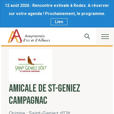
12 août 2026 : Rencontre estivale à Rodez. A réserver
sur votre agenda ! Prochainement, le programme.
Lien
AMICALE DE ST-GENIEZ
CAMPAGNAC
Origine : Saint-Geniez d'Olt