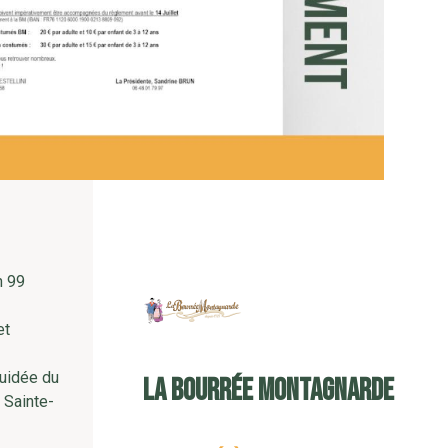
n 99
et
guidée du
La Bourrée Montagnarde
 Sainte-