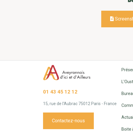
Screens
Prése
L'Oust
01 43 45 12 12
Burea
15, rue de l'Aubrac 75012 Paris - France
Commi
Actual
Contactez-nous
Boite 