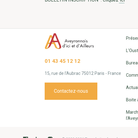
Prése
L'Oust
01 43 45 12 12
Burea
15, rue de l'Aubrac 75012 Paris - France
Commi
Actual
Contactez-nous
Boite 
March
l'Avey