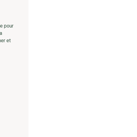
te pour
la
her et