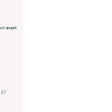
ment
avant
5 27