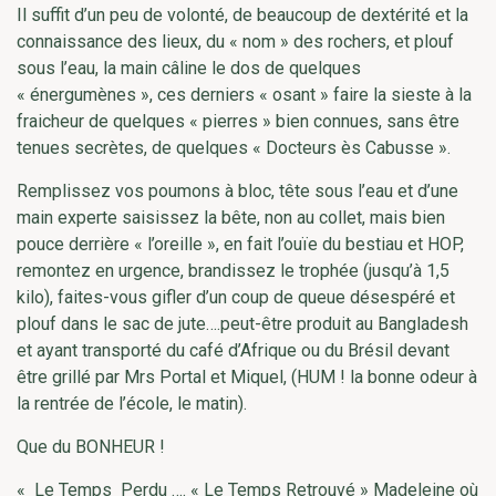
Il suffit d’un peu de volonté, de beaucoup de dextérité et la
connaissance des lieux, du « nom » des rochers, et plouf
sous l’eau, la main câline le dos de quelques
« énergumènes », ces derniers « osant » faire la sieste à la
fraicheur de quelques « pierres » bien connues, sans être
tenues secrètes, de quelques « Docteurs ès Cabusse ».
Remplissez vos poumons à bloc, tête sous l’eau et d’une
main experte saisissez la bête, non au collet, mais bien
pouce derrière « l’oreille », en fait l’ouïe du bestiau et HOP,
remontez en urgence, brandissez le trophée (jusqu’à 1,5
kilo), faites-vous gifler d’un coup de queue désespéré et
plouf dans le sac de jute….peut-être produit au Bangladesh
et ayant transporté du café d’Afrique ou du Brésil devant
être grillé par Mrs Portal et Miquel, (HUM ! la bonne odeur à
la rentrée de l’école, le matin).
Que du BONHEUR !
« Le Temps Perdu …. « Le Temps Retrouvé » Madeleine où