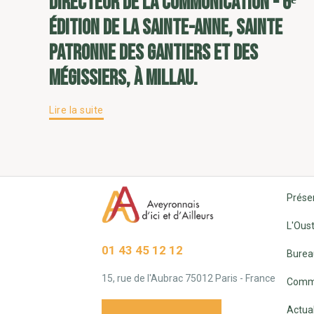
directeur de la communication - 6ᵉ
édition de la Sainte-Anne, sainte
patronne des gantiers et des
mégissiers, à Millau.
Lire la suite
Prése
L'Oust
01 43 45 12 12
Burea
15, rue de l'Aubrac 75012 Paris - France
Commi
Actual