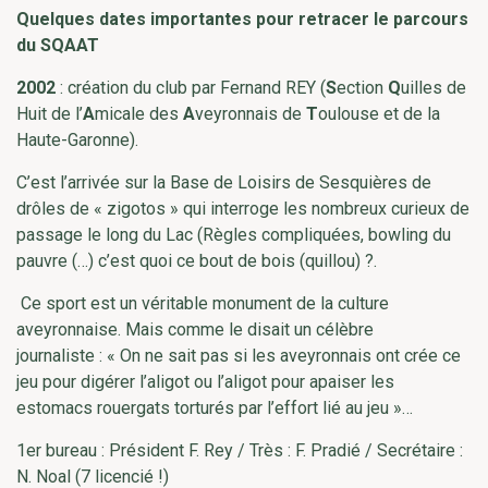
Quelques dates importantes pour retracer le parcours
du SQAAT
2002
: création du club par Fernand REY (
S
ection
Q
uilles de
Huit de l’
A
micale des
A
veyronnais de
T
oulouse et de la
Haute-Garonne).
C’est l’arrivée sur la Base de Loisirs de Sesquières de
drôles de « zigotos » qui interroge les nombreux curieux de
passage le long du Lac (Règles compliquées, bowling du
pauvre (…) c’est quoi ce bout de bois (quillou) ?.
Ce sport est un véritable monument de la culture
aveyronnaise. Mais comme le disait un célèbre
journaliste : « On ne sait pas si les aveyronnais ont crée ce
jeu pour digérer l’aligot ou l’aligot pour apaiser les
estomacs rouergats torturés par l’effort lié au jeu »…
1er bureau : Président F. Rey / Très : F. Pradié / Secrétaire :
N. Noal (7 licencié !)