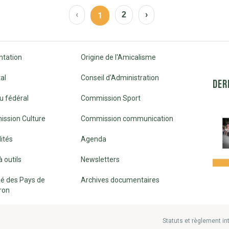
‹
2
›
1
ntation
Origine de l'Amicalisme
al
Conseil d'Administration
DER
u fédéral
Commission Sport
ssion Culture
Commission communication
ités
Agenda
à outils
Newsletters
é des Pays de
Archives documentaires
ron
Statuts et règlement in