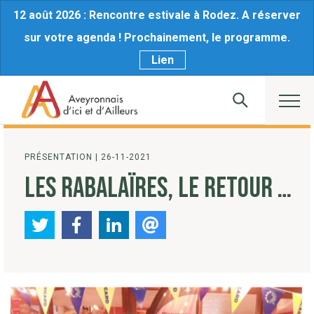
12 août 2026 : Rencontre estivale à Rodez. A réserver
sur votre agenda ! Prochainement, le programme.
Lien
PRÉSENTATION
|
26-11-2021
LES RABALAÏRES, LE RETOUR …