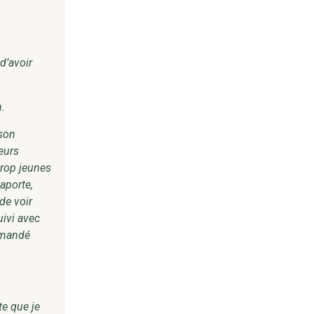
d’avoir
n.
 son
eurs
trop jeunes
aporte,
de voir
uivi avec
demandé
te que je