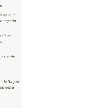
e.
lé en cuir
ommerçants
mois et
st
une et de
t de l’orgue
conviés à