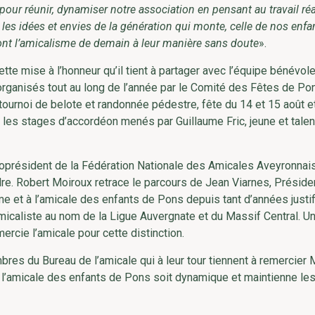
ur réunir, dynamiser notre association en pensant au travail réa
es idées et envies de la génération qui monte, celle de nos enfa
eront l’amicalisme de demain à leur manière sans doute
».
tte mise à l’honneur qu’il tient à partager avec l’équipe bénévol
ganisés tout au long de l’année par le Comité des Fêtes de Pons
tournoi de belote et randonnée pédestre, fête du 14 et 15 août e
 les stages d’accordéon menés par Guillaume Fric, jeune et tale
oprésident de la Fédération Nationale des Amicales Aveyronnai
indre. Robert Moiroux retrace le parcours de Jean Viarnes, Préside
e et à l’amicale des enfants de Pons depuis tant d’années justif
amicaliste au nom de la Ligue Auvergnate et du Massif Central. U
ercie l’amicale pour cette distinction.
es du Bureau de l’amicale qui à leur tour tiennent à remercier 
e l’amicale des enfants de Pons soit dynamique et maintienne les