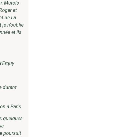
r, Murols -
 Roger et
nt de La
 je n’oublie
nnée et ils
d’Erquy
e durant
on à Paris.
is quelques
sa
le poursuit