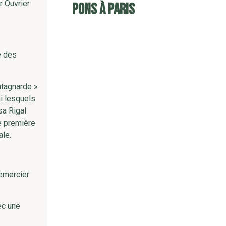
r Ouvrier
Pons à Paris
e des
ntagnarde »
i lesquels
sa Rigal
ne première
ale.
remercier
ec une