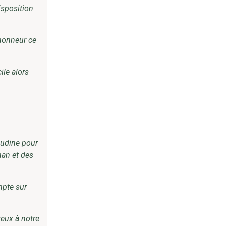
isposition
’honneur ce
ile alors
audine pour
an et des
mpte sur
eux à notre