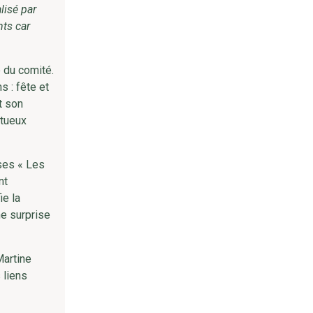
lisé par
nts car
e du comité.
 : fête et
t son
ntueux
ses « Les
nt
ie la
ne surprise
Martine
 liens