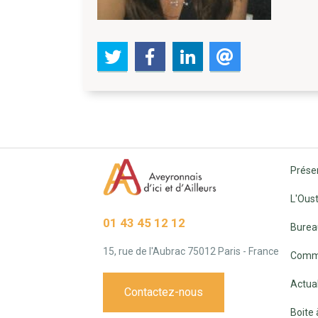
Prése
L'Oust
01 43 45 12 12
Burea
15, rue de l'Aubrac 75012 Paris - France
Commi
Actual
Contactez-nous
Boite 