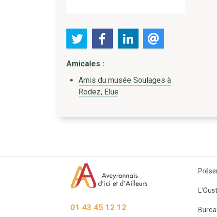
Amicales :
Amis du musée Soulages à
Rodez, Elue
Prése
L'Oust
01 43 45 12 12
Burea