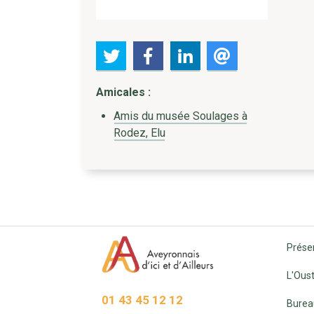
Amicales :
Amis du musée Soulages à
Rodez, Elu
Prése
L'Oust
01 43 45 12 12
Burea