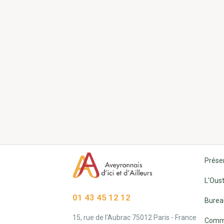
Prése
L'Oust
01 43 45 12 12
Burea
15, rue de l'Aubrac 75012 Paris - France
Commi