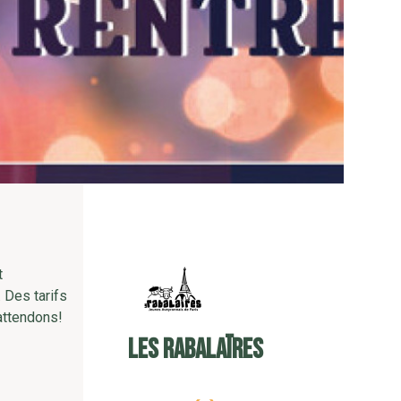
t
 Des tarifs
attendons!
Les Rabalaïres