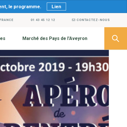
ment, le programme.
Lien
 FRANCE
01 43 45 12 12
CONTACTEZ-NOUS
ves
Marché des Pays de l'Aveyron