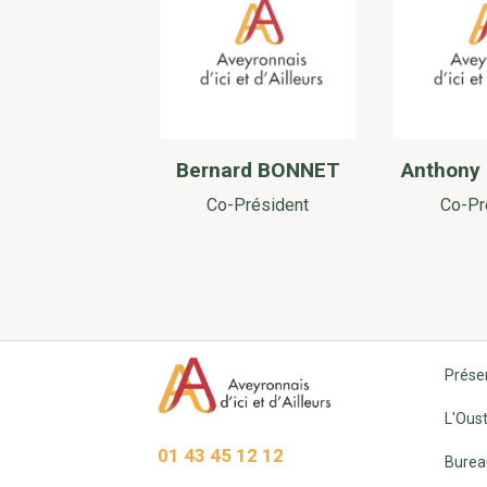
Bernard BONNET
Anthony
Co-Président
Co-Pr
Prése
L'Oust
01 43 45 12 12
Burea